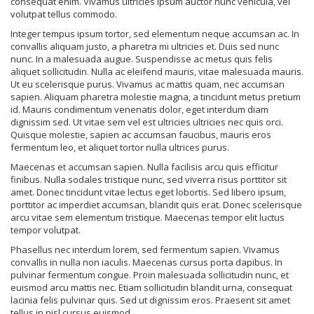
consequat enim. Vivamus ultricies ipsum auctor nunc vehicula, vel
volutpat tellus commodo.
Integer tempus ipsum tortor, sed elementum neque accumsan ac. In
convallis aliquam justo, a pharetra mi ultricies et. Duis sed nunc
nunc. In a malesuada augue. Suspendisse ac metus quis felis
aliquet sollicitudin. Nulla ac eleifend mauris, vitae malesuada mauris.
Ut eu scelerisque purus. Vivamus ac mattis quam, nec accumsan
sapien. Aliquam pharetra molestie magna, a tincidunt metus pretium
id. Mauris condimentum venenatis dolor, eget interdum diam
dignissim sed. Ut vitae sem vel est ultricies ultricies nec quis orci.
Quisque molestie, sapien ac accumsan faucibus, mauris eros
fermentum leo, et aliquet tortor nulla ultrices purus.
Maecenas et accumsan sapien. Nulla facilisis arcu quis efficitur
finibus. Nulla sodales tristique nunc, sed viverra risus porttitor sit
amet. Donec tincidunt vitae lectus eget lobortis. Sed libero ipsum,
porttitor ac imperdiet accumsan, blandit quis erat. Donec scelerisque
arcu vitae sem elementum tristique. Maecenas tempor elit luctus
tempor volutpat.
Phasellus nec interdum lorem, sed fermentum sapien. Vivamus
convallis in nulla non iaculis. Maecenas cursus porta dapibus. In
pulvinar fermentum congue. Proin malesuada sollicitudin nunc, et
euismod arcu mattis nec. Etiam sollicitudin blandit urna, consequat
lacinia felis pulvinar quis. Sed ut dignissim eros. Praesent sit amet
tellus in nisl cursus euismod.