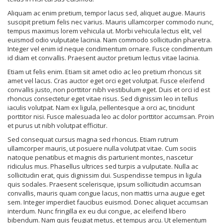
Aliquam ac enim pretium, tempor lacus sed, aliquet augue. Mauris
suscipit pretium felis nec varius. Mauris ullamcorper commodo nunc,
tempus maximus lorem vehicula ut. Morbi vehicula lectus elit, vel
euismod odio vulputate lacinia. Nam commodo sollicitudin pharetra.
Integer vel enim id neque condimentum ornare. Fusce condimentum
id diam et convallis. Praesent auctor pretium lectus vitae lacinia.
Etiam ut felis enim. Etiam sit amet odio ac leo pretium rhoncus sit
amet vel lacus. Cras auctor eget orci eget volutpat. Fusce eleifend
convallis justo, non porttitor nibh vestibulum eget. Duis et orci id est
rhoncus consectetur eget vitae risus. Sed dignissim leo in tellus
iaculis volutpat. Nam ex ligula, pellentesque a orci ac, tincidunt
porttitor nisi. Fusce malesuada leo ac dolor porttitor accumsan. Proin
et purus ut nibh volutpat efficitur.
Sed consequat cursus magna sed rhoncus. Etiam rutrum
ullamcorper mauris, ut posuere nulla volutpat vitae. Cum sociis
natoque penatibus et magnis dis parturient montes, nascetur
ridiculus mus. Phasellus ultrices sed turpis a vulputate. Nulla ac
sollicitudin erat, quis dignissim dui. Suspendisse tempus in ligula
quis sodales. Praesent scelerisque, ipsum sollicitudin accumsan
convallis, mauris quam congue lacus, non mattis urna augue eget
sem. Integer imperdiet faucibus euismod. Donec aliquet accumsan
interdum. Nunc fringilla ex eu dui congue, ac eleifend libero
bibendum. Nam quis feugiat metus, et tempus arcu. Ut elementum