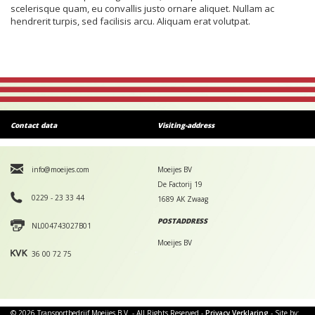
scelerisque quam, eu convallis justo ornare aliquet. Nullam ac
hendrerit turpis, sed facilisis arcu. Aliquam erat volutpat.
Contact data
Visiting-address
info@moeijes.com
Moeijes BV
De Factorij 19
0229 - 23 33 44
1689 AK Zwaag
POSTADDRESS
NL004743027B01
Moeijes BV
36 00 72 75
© 2026 Transportbedrijf Moeijes B.V. - All Rights Reserved -
Privacy Verklaring
- Site by: