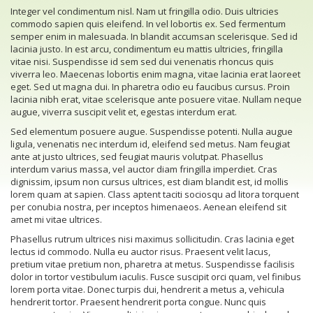
Integer vel condimentum nisl. Nam ut fringilla odio. Duis ultricies
commodo sapien quis eleifend. In vel lobortis ex. Sed fermentum
semper enim in malesuada. In blandit accumsan scelerisque. Sed id
lacinia justo. In est arcu, condimentum eu mattis ultricies, fringilla
vitae nisi. Suspendisse id sem sed dui venenatis rhoncus quis
viverra leo. Maecenas lobortis enim magna, vitae lacinia erat laoreet
eget. Sed ut magna dui. In pharetra odio eu faucibus cursus. Proin
lacinia nibh erat, vitae scelerisque ante posuere vitae. Nullam neque
augue, viverra suscipit velit et, egestas interdum erat.
Sed elementum posuere augue. Suspendisse potenti. Nulla augue
ligula, venenatis nec interdum id, eleifend sed metus. Nam feugiat
ante at justo ultrices, sed feugiat mauris volutpat. Phasellus
interdum varius massa, vel auctor diam fringilla imperdiet. Cras
dignissim, ipsum non cursus ultrices, est diam blandit est, id mollis
lorem quam at sapien. Class aptent taciti sociosqu ad litora torquent
per conubia nostra, per inceptos himenaeos. Aenean eleifend sit
amet mi vitae ultrices.
Phasellus rutrum ultrices nisi maximus sollicitudin. Cras lacinia eget
lectus id commodo. Nulla eu auctor risus. Praesent velit lacus,
pretium vitae pretium non, pharetra at metus. Suspendisse facilisis
dolor in tortor vestibulum iaculis. Fusce suscipit orci quam, vel finibus
lorem porta vitae. Donec turpis dui, hendrerit a metus a, vehicula
hendrerit tortor. Praesent hendrerit porta congue. Nunc quis