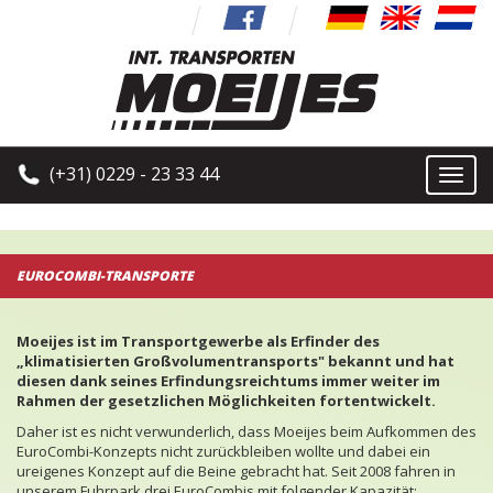
(+31) 0229 - 23 33 44
Toggl
naviga
EUROCOMBI-TRANSPORTE
Moeijes ist im Transportgewerbe als Erfinder des
„klimatisierten Großvolumentransports" bekannt und hat
diesen dank seines Erfindungsreichtums immer weiter im
Rahmen der gesetzlichen Möglichkeiten fortentwickelt.
Daher ist es nicht verwunderlich, dass Moeijes beim Aufkommen des
EuroCombi-Konzepts nicht zurückbleiben wollte und dabei ein
ureigenes Konzept auf die Beine gebracht hat. Seit 2008 fahren in
unserem Fuhrpark drei EuroCombis mit folgender Kapazität: